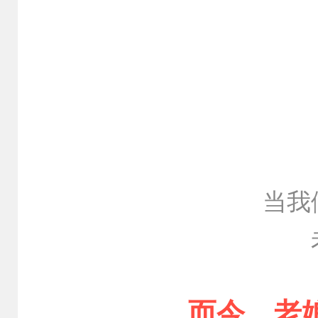
当我
而今，老